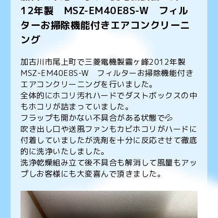
12年製 MSZ-EM40E8S-W フィル
ターお掃除機能付きエアコンクリーニ
ング
加古川市尾上町で三菱電機製霧ヶ峰2012年製
MSZ-EM40E8S-W フィルターお掃除機能付き
エアコンクリーニングを行いました。
全体的にホコリ汚れハードでダストボックスの中
もホコリが詰まっていました。
フラップも開かない不具合がある状態で💦
吹き出し口や送風ファンもカビホコリがハードに
付着していましたが洗剤を十分に反応させて徹底
的に洗浄いたしました。
洗浄乾燥組み立て後不具合も解消して風量もアッ
プしお客様にも大変喜んで頂きました。