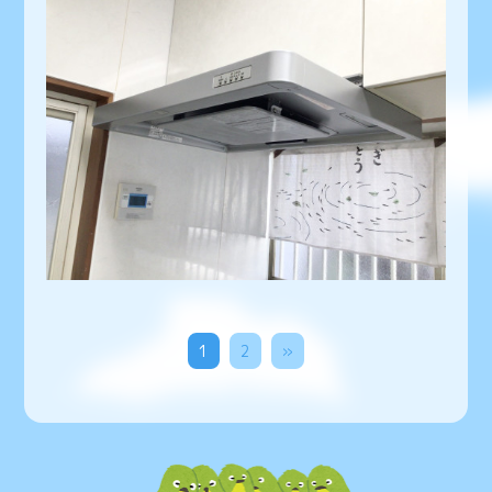
1
2
»