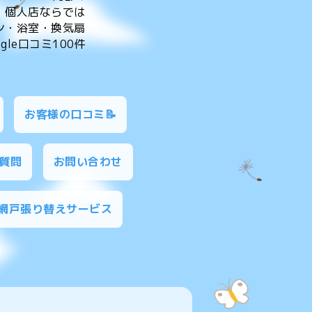
。個人店ならでは
ン・浴室・換気扇
le口コミ100件
お客様の口コミ📝
質問
お問い合わせ
網戸張り替えサービス