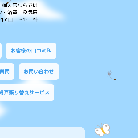
。個人店ならでは
ン・浴室・換気扇
le口コミ100件
お客様の口コミ📝
質問
お問い合わせ
網戸張り替えサービス