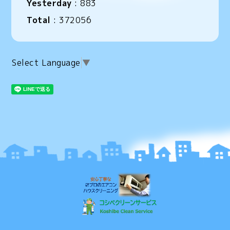
Yesterday
:
883
Total
:
372056
Select Language
▼