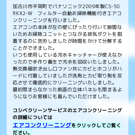
加古川市平岡町でパナソニック2009年製CS-50
RKX2-W フィルター自動お掃除機能付きエアコ
ンクリーニングを行いました。
エアコンの本体が左の壁にぴったり付いて隙間な
いためお掃除ユニットとつながる排気ダクトを脱
着するのに苦労しましたが時間をかけて分解する
ことができました。
いつも使用している汚水キャッチャーが使えなか
ったので手作り養生で汚水を回収いたしました。
熱交換器吹き出し口ファン共にカビとホコリがハ
ードに付着していましたが洗剤とカビ取り剤を反
応させて徹底的にクリーニングいたしました。
最初閉まらなかった前面の立体パネルも閉まるよ
うになりお客様にも喜んでいただけました。
コシベクリーンサービスのエアコンクリーニング
の詳細については
エアコンクリーニング
をクリックしてご覧く
ださい。