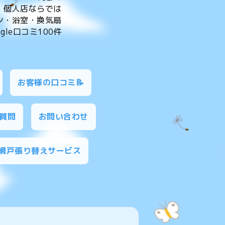
。個人店ならでは
ン・浴室・換気扇
le口コミ100件
お客様の口コミ📝
質問
お問い合わせ
網戸張り替えサービス