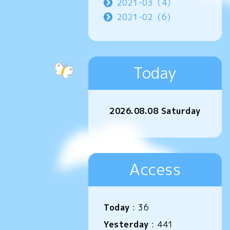
2021-03（4）
2021-02（6）
Today
2026.08.08 Saturday
Access
Today
:
36
Yesterday
:
441