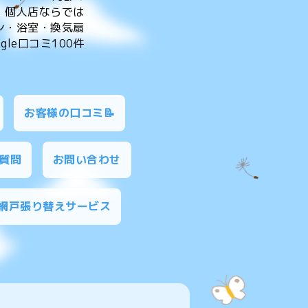
。個人店ならでは
ン・浴室・換気扇
le口コミ100件
お客様の口コミ📝
質問
お問い合わせ
網戸張り替えサービス