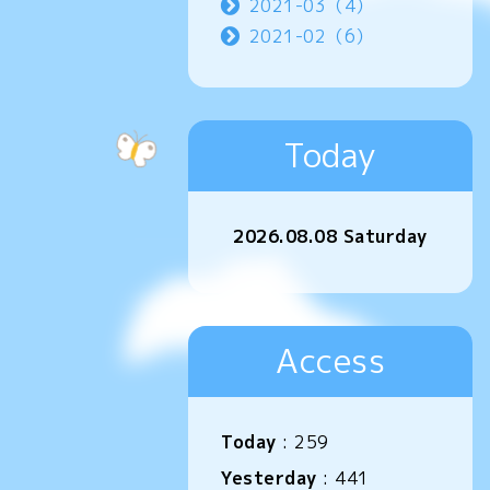
2021-03（4）
2021-02（6）
Today
2026.08.08 Saturday
Access
Today
:
259
Yesterday
:
441