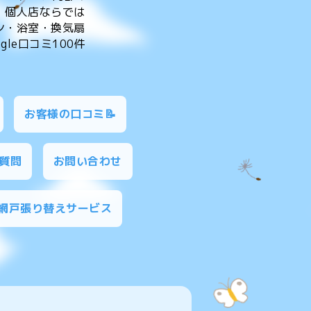
。個人店ならでは
ン・浴室・換気扇
le口コミ100件
お客様の口コミ📝
質問
お問い合わせ
網戸張り替えサービス