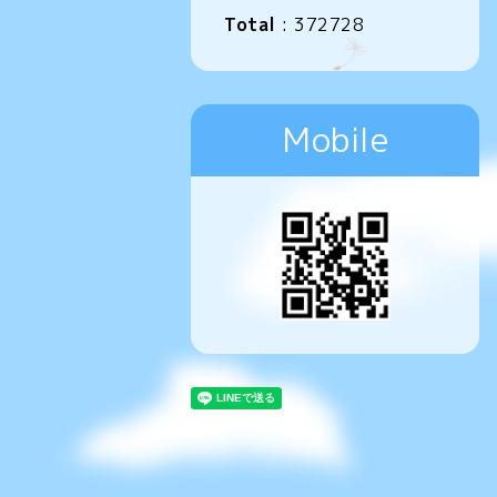
Total
:
372728
Mobile